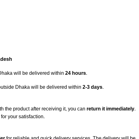
adesh
Dhaka will be delivered within
24 hours
.
outside Dhaka will be delivered within
2-3 days
.
h the product after receiving it, you can
return it immediately
.
or your satisfaction.
er
for reliable and quick delivery services. The delivery will be