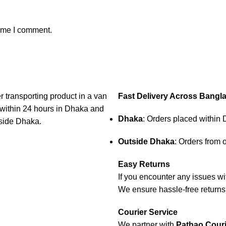
time I comment.
Fast Delivery Across Bangl
Dhaka
: Orders placed within 
Outside Dhaka
: Orders from 
Easy Returns
If you encounter any issues wit
We ensure hassle-free returns f
Courier Service
We partner with
Pathao Couri