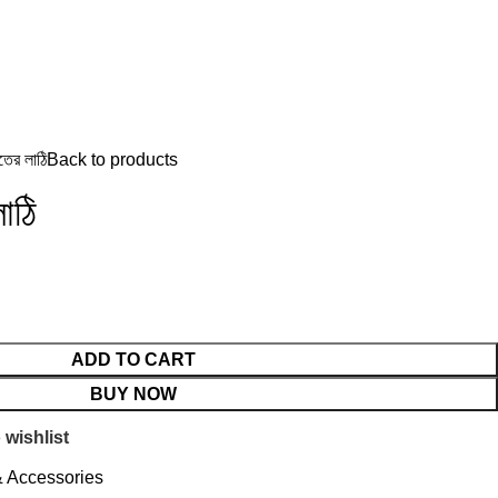
াতের লাঠি
Back to products
াঠি
ADD TO CART
BUY NOW
 wishlist
& Accessories